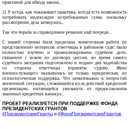
практикой для обхода закона..
2) У истца, как показывает практика, всегда есть возможность
потребовать индексации истребованных сумм, поскольку
рассмотрение дела затянулось..
Так что борьба за справедливое решение ещё впереди..
С нашей стороны была проделана значительная работа по
представлению интересов ответчицы в районном суде: было
полностью изучено и проанализированы судебное дело,
связанное с иском по договору цессии, во время самого
судебного заседания подготовлено и подано два ходатайства
со стороны ответчицы (приняты судом). Жене
военнослужащего оказывалась не только юридическая, но
психологическая поддержка. Что немаловажно в непростой
жизненной ситуации, сложившейся из-за действий кредитной
организации, пытающейся увильнуть от предоставления
законных кредитных каникул..
ПРОЕКТ РЕАЛИЗУЕТСЯ ПРИ ПОДДЕРЖКЕ ФОНДА
ПРЕЗИДЕНТСКИХ ГРАНТОВ
#ПрезидентскиеГранты
и
#ФондПрезидентскихГрантов