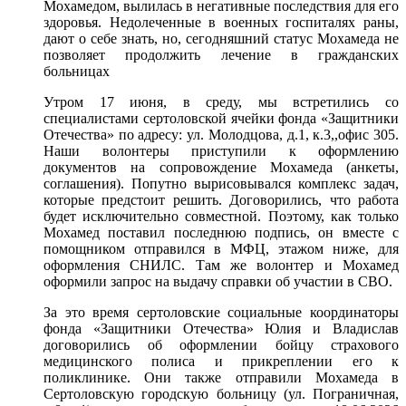
Мохамедом, вылилась в негативные последствия для его
здоровья. Недолеченные в военных госпиталях раны,
дают о себе знать, но, сегодняшний статус Мохамеда не
позволяет продолжить лечение в гражданских
больницах
Утром 17 июня, в среду, мы встретились со
специалистами сертоловской ячейки фонда «Защитники
Отечества» по адресу: ул. Молодцова, д.1, к.3,,офис 305.
Наши волонтеры приступили к оформлению
документов на сопровождение Мохамеда (анкеты,
соглашения). Попутно вырисовывался комплекс задач,
которые предстоит решить. Договорились, что работа
будет исключительно совместной. Поэтому, как только
Мохамед поставил последнюю подпись, он вместе с
помощником отправился в МФЦ, этажом ниже, для
оформления СНИЛС. Там же волонтер и Мохамед
оформили запрос на выдачу справки об участии в СВО.
За это время сертоловские социальные координаторы
фонда «Защитники Отечества» Юлия и Владислав
договорились об оформлении бойцу страхового
медицинского полиса и прикреплении его к
поликлинике. Они также отправили Мохамеда в
Сертоловскую городскую больницу (ул. Пограничная,