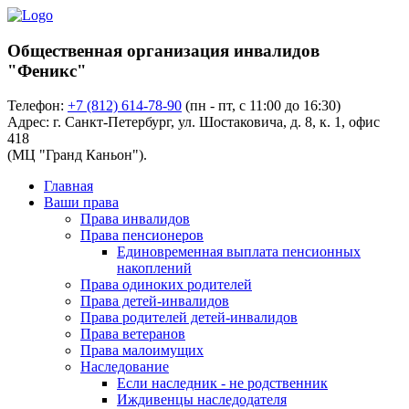
Общественная организация инвалидов
"Феникс"
Телефон:
+7 (812) 614-78-90
(пн - пт, с 11:00 до 16:30)
Адрес: г. Санкт-Петербург, ул. Шостаковича, д. 8, к. 1, офис
418
(МЦ "Гранд Каньон").
Главная
Ваши права
Права инвалидов
Права пенсионеров
Единовременная выплата пенсионных
накоплений
Права одиноких родителей
Права детей-инвалидов
Права родителей детей-инвалидов
Права ветеранов
Права малоимущих
Наследование
Если наследник - не родственник
Иждивенцы наследодателя