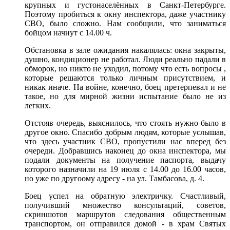
крупных и густонаселённых в Санкт-Петербурге.
Поэтому пробиться к окну инспектора, даже участнику
СВО, было сложно. Нам сообщили, что заниматься
бойцом начнут с 14.00 ч.
Обстановка в зале ожидания накалялась: окна закрыты,
душно, кондиционер не работал. Люди реально падали в
обморок, но никто не уходил, потому что есть вопросы ,
которые решаются только личным присутствием, и
никак иначе. На войне, конечно, боец претерпевал и не
такое, но для мирной жизни испытание было не из
легких.
Отстояв очередь, выяснилось, что стоять нужно было в
другое окно. Спасибо добрым людям, которые услышав,
что здесь участник СВО, пропустили нас вперед без
очереди. Добравшись наконец до окна инспектора, мы
подали документы на получение паспорта, выдачу
которого назначили на 19 июля с 14.00 до 16.00 часов,
но уже по другоому адресу - на ул. Тамбасова, д. 4.
Боец успел на обратную электричку. Счастливый,
получивший множество консультаций, советов,
скриншотов маршрутов следования общественным
транспортом, он отправился домой - в храм Святых