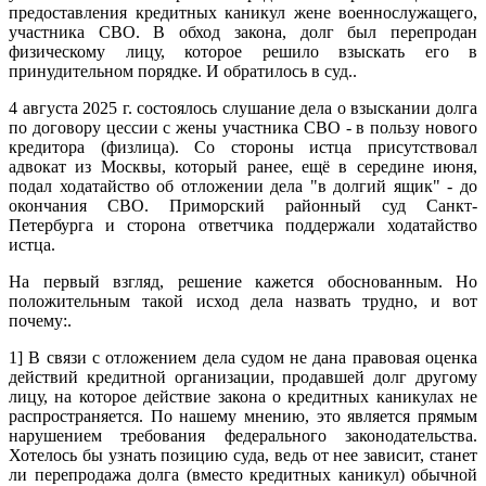
предоставления кредитных каникул жене военнослужащего,
участника СВО. В обход закона, долг был перепродан
физическому лицу, которое решило взыскать его в
принудительном порядке. И обратилось в суд..
4 августа 2025 г. состоялось слушание дела о взыскании долга
по договору цессии с жены участника СВО - в пользу нового
кредитора (физлица). Со стороны истца присутствовал
адвокат из Москвы, который ранее, ещё в середине июня,
подал ходатайство об отложении дела "в долгий ящик" - до
окончания СВО. Приморский районный суд Санкт-
Петербурга и сторона ответчика поддержали ходатайство
истца.
На первый взгляд, решение кажется обоснованным. Но
положительным такой исход дела назвать трудно, и вот
почему:.
1] В связи с отложением дела судом не дана правовая оценка
действий кредитной организации, продавшей долг другому
лицу, на которое действие закона о кредитных каникулах не
распространяется. По нашему мнению, это является прямым
нарушением требования федерального законодательства.
Хотелось бы узнать позицию суда, ведь от нее зависит, станет
ли перепродажа долга (вместо кредитных каникул) обычной