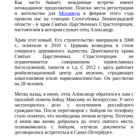
Как часто бывает, нежданные встречи имеют
неожиданное продолжение. Поиски места регистрации
и жительства для
Мохамеда
в феврале этого года
провели нас на станцию Сологубовка Ленинградской
области - в храм Святых Царственных Страстотерпцев,
настоятелем в котором служит отец Александр.
Храм этот новый. Его строительство завершили в 2008
г., освятили в 2010 г. Церковь возведена в стиле
северного деревянного зодчества. Деятельность храма
Святых Царственных Страстотерпцев не
ограничивается совершением православных
богослужений, таинств и т.д. С 2012 г. здесь работает
реабилитационный центр для мужчин, страдающих
алкоголизмом и/или наркозависимостью. Он рассчитан
на 28 человек.
Месяц назад, в июне, отец Александр обратился к нам с
просьбой помочь бойцу Максиму из Белоруссии. У него
застопорилось дело с получением российского
гражданства. После переговоров с бойцом по телефону
стало понятно, что необходима личная встреча. Поэтому
4 июня мы вновь добрались до этого святого места,
познакомились с бойцом, изучили документы и
договорились встретиться в Санкт-Петербурге.