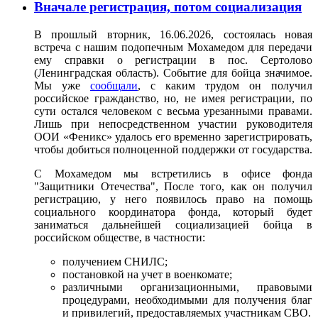
Вначале регистрация, потом социализация
В прошлый вторник, 16.06.2026, состоялась новая
встреча с нашим подопечным Мохамедом для передачи
ему справки о регистрации в пос. Сертолово
(Ленинградская область). Событие для бойца значимое.
Мы уже
сообщали
, с каким трудом он получил
российское гражданство, но, не имея регистрации, по
сути остался человеком с весьма урезанными правами.
Лишь при непосредственном участии руководителя
ООИ «Феникс» удалось его временно зарегистрировать,
чтобы добиться полноценной поддержки от государства.
С Мохамедом мы встретились в офисе фонда
"Защитники Отечества", После того, как он получил
регистрацию, у него появилось право на помощь
социального координатора фонда, который будет
заниматься дальнейшей социализацией бойца в
российском обществе, в частности:
получением СНИЛС;
постановкой на учет в военкомате;
различными организационными, правовыми
процедурами, необходимыми для получения благ
и привилегий, предоставляемых участникам СВО.