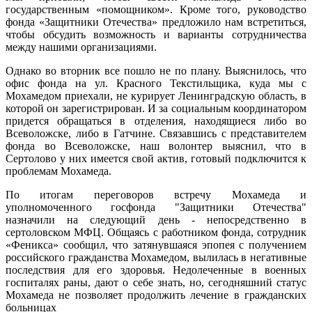
государственным «помощником». Кроме того, руководство
фонда «Защитники Отечества» предложило нам встретиться,
чтобы обсудить возможность и варианты сотрудничества
между нашими организациями.
Однако во вторник все пошло не по плану. Выяснилось, что
офис фонда на ул. Красного Текстильщика, куда мы с
Мохамедом приехали, не курирует Ленинградскую область, в
которой он зарегистрирован. И за социальным координатором
придется обращаться в отделения, находящиеся либо во
Всеволожске, либо в Гатчине. Связавшись с представителем
фонда во Всеволожске, наш волонтер выяснил, что в
Сертолово у них имеется свой актив, готовый подключится к
проблемам Мохамеда.
По итогам переговоров встречу Мохамеда и
уполномоченного госфонда "Защитники Отечества"
назначили на следующий день - непосредственно в
сертоловском МФЦ. Общаясь с работником фонда, сотрудник
«Феникса» сообщил, что затянувшаяся эпопея с получением
российского гражданства Мохамедом, вылилась в негативные
последствия для его здоровья. Недолеченные в военных
госпиталях раны, дают о себе знать, но, сегодняшний статус
Мохамеда не позволяет продолжить лечение в гражданских
больницах