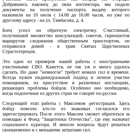
Добравшись наконец до окна инспектора, мы подали
документы на получение паспорта, выдачу которого
назначили на 19 июля с 14.00 до 16.00 часов, но уже по
другоому адресу - на ул. Тамбасова, д. 4.
Боец успел на обратную электричку. Счастливый,
получивший множество консультаций, советов, скриншотов
маршрутов следования общественным транспортом, он
отправился домой - в храм Святых Царственных
Страстотерпцев.
Это один из примеров нашей работы с иностранными
участниками СВО. Кажется, не так уж и много удалось
сделать. Но даже "немногое" требует немало сил и времени.
Всегда нужен индивидуальный подход и личное участие
помощников, их присутствие в различных инстанциях,
решающих проблемы бойцов. Особенно оно необходимо,
когда подопечные из других стран не говорят по-русски.
Следующий этап работы с Максимом -регистрация. Здесь
бойцу повезло: кто-то из знакомых согласился его
зарегистрировать После этого Максим сможет обратиться за
помощью в Фонд "Защитники Отечества", где ему назначат
социального куратора. И многие вопросы будут решаться
своевременно и с меньшими затратами сил.