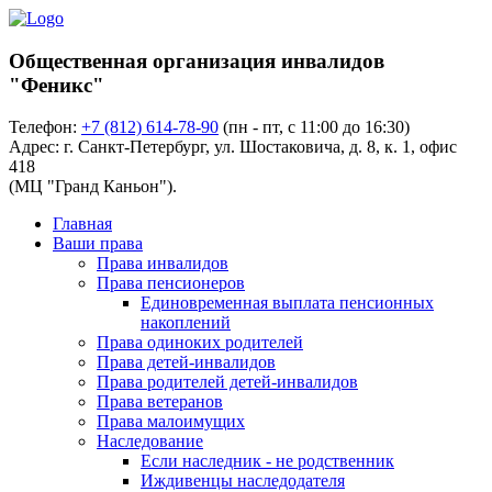
Общественная организация инвалидов
"Феникс"
Телефон:
+7 (812) 614-78-90
(пн - пт, с 11:00 до 16:30)
Адрес: г. Санкт-Петербург, ул. Шостаковича, д. 8, к. 1, офис
418
(МЦ "Гранд Каньон").
Главная
Ваши права
Права инвалидов
Права пенсионеров
Единовременная выплата пенсионных
накоплений
Права одиноких родителей
Права детей-инвалидов
Права родителей детей-инвалидов
Права ветеранов
Права малоимущих
Наследование
Если наследник - не родственник
Иждивенцы наследодателя