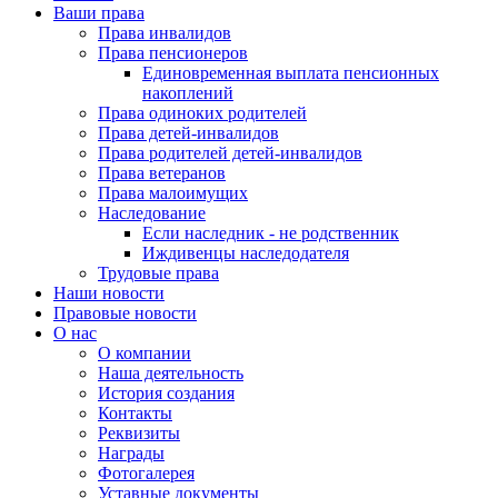
Ваши права
Права инвалидов
Права пенсионеров
Единовременная выплата пенсионных
накоплений
Права одиноких родителей
Права детей-инвалидов
Права родителей детей-инвалидов
Права ветеранов
Права малоимущих
Наследование
Если наследник - не родственник
Иждивенцы наследодателя
Трудовые права
Наши новости
Правовые новости
О нас
О компании
Наша деятельность
История создания
Контакты
Реквизиты
Награды
Фотогалерея
Уставные документы