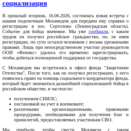
социализация
В прошлый вторник, 16.06.2026, состоялась новая встреча с
нашим подопечным Мохамедом для передачи ему справки о
регистрации в пос. Сертолово (Ленинградская область).
Событие для бойца значимое. Мы уже
сообщали
, с каким
трудом он получил российское гражданство, но, не имея
регистрации, по сути остался человеком с весьма урезанными
правами. Лишь при непосредственном участии руководителя
ООИ «Феникс» удалось его временно зарегистрировать,
чтобы добиться полноценной поддержки от государства.
С Мохамедом мы встретились в офисе фонда "Защитники
Отечества", После того, как он получил регистрацию, у него
появилось право на помощь социального координатора фонда,
который будет заниматься дальнейшей социализацией бойца в
российском обществе, в частности:
получением СНИЛС;
постановкой на учет в военкомате;
различными организационными, правовыми
процедурами, необходимыми для получения благ и
привилегий, предоставляемых участникам СВО.
Мы прибыли, чтобы свести Мохамеда с таким