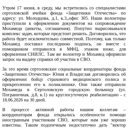
Утром 17 июня, в среду, мы встретились со специалистами
сертоловской ячейки фонда «Защитники Отечества» по
адресу: ул. Молодцова, д.1, к.3,,офис 305. Наши волонтеры
приступили к оформлению документов на сопровождение
Мохамеда (анкеты, соглашения). Попутно вырисовывался
комплекс задач, которые предстоит решить. Договорились, что
работа будет исключительно совместной. Поэтому, как только
Мохамед поставил последнюю подпись, он вместе с
помощником отправился в МФЦ, этажом ниже, для
оформления СНИЛС. Там же волонтер и Мохамед оформили
запрос на выдачу справки об участии в СВО.
За это время сертоловские социальные координаторы фонда
«Защитники Отечества» Юлия и Владислав договорились об
оформлении бойцу страхового медицинского полиса и
прикреплении его к поликлинике. Они также отправили
Мохамеда в Сертоловскую городскую больницу (ул.
Пограничная, д.8, к.1) на круглосуточную реабилитацию - с
18.06.2026 на 30 дней.
В процессе активной работы нашим коллегам –
координаторам фонда открылись особенности помощи
иностранным участникам СВО, которые нам уже хорошо
известны. Таким подопечным недостаточно дать "вектор