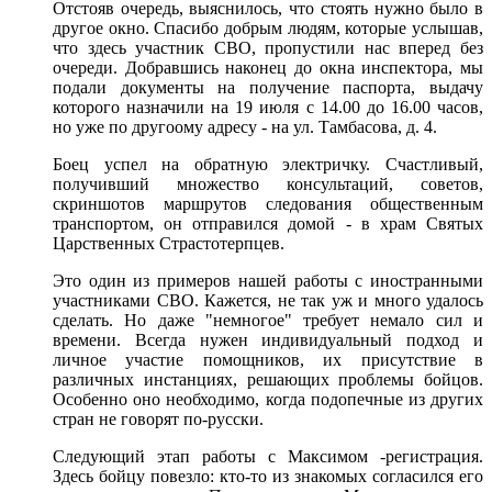
Отстояв очередь, выяснилось, что стоять нужно было в
другое окно. Спасибо добрым людям, которые услышав,
что здесь участник СВО, пропустили нас вперед без
очереди. Добравшись наконец до окна инспектора, мы
подали документы на получение паспорта, выдачу
которого назначили на 19 июля с 14.00 до 16.00 часов,
но уже по другоому адресу - на ул. Тамбасова, д. 4.
Боец успел на обратную электричку. Счастливый,
получивший множество консультаций, советов,
скриншотов маршрутов следования общественным
транспортом, он отправился домой - в храм Святых
Царственных Страстотерпцев.
Это один из примеров нашей работы с иностранными
участниками СВО. Кажется, не так уж и много удалось
сделать. Но даже "немногое" требует немало сил и
времени. Всегда нужен индивидуальный подход и
личное участие помощников, их присутствие в
различных инстанциях, решающих проблемы бойцов.
Особенно оно необходимо, когда подопечные из других
стран не говорят по-русски.
Следующий этап работы с Максимом -регистрация.
Здесь бойцу повезло: кто-то из знакомых согласился его