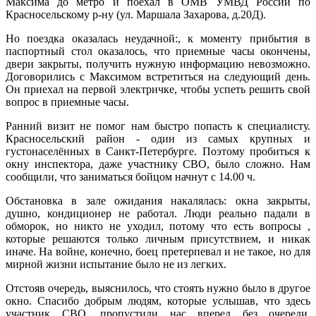
Максима до метро и поехал в ОМВ УМВД России по
Красносельскому р-ну (ул. Маршала Захарова, д.20Д).
Но поездка оказалась неудачной:, к моменту прибытия в
паспортный стол оказалось, что приемные часы окончены,
двери закрыты, получить нужную информацию невозможно.
Договорились с Максимом встретиться на следующий день.
Он приехал на первой электричке, чтобы успеть решить свой
вопрос в приемные часы.
Ранний визит не помог нам быстро попасть к специалисту.
Красносельский район - один из самых крупных и
густонаселённых в Санкт-Петербурге. Поэтому пробиться к
окну инспектора, даже участнику СВО, было сложно. Нам
сообщили, что заниматься бойцом начнут с 14.00 ч.
Обстановка в зале ожидания накалялась: окна закрыты,
душно, кондиционер не работал. Люди реально падали в
обморок, но никто не уходил, потому что есть вопросы ,
которые решаются только личным присутствием, и никак
иначе. На войне, конечно, боец претерпевал и не такое, но для
мирной жизни испытание было не из легких.
Отстояв очередь, выяснилось, что стоять нужно было в другое
окно. Спасибо добрым людям, которые услышав, что здесь
участник СВО, пропустили нас вперед без очереди.