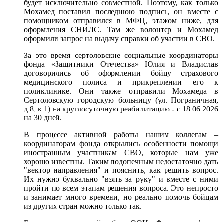
будет исключительно совместной. Поэтому, как только
Мохамед поставил последнюю подпись, он вместе с
помощником отправился в МФЦ, этажом ниже, для
оформления СНИЛС. Там же волонтер и Мохамед
оформили запрос на выдачу справки об участии в СВО.
За это время сертоловские социальные координаторы
фонда «Защитники Отечества» Юлия и Владислав
договорились об оформлении бойцу страхового
медицинского полиса и прикреплении его к
поликлинике. Они также отправили Мохамеда в
Сертоловскую городскую больницу (ул. Пограничная,
д.8, к.1) на круглосуточную реабилитацию - с 18.06.2026
на 30 дней.
В процессе активной работы нашим коллегам –
координаторам фонда открылись особенности помощи
иностранным участникам СВО, которые нам уже
хорошо известны. Таким подопечным недостаточно дать
"вектор направления" и пояснить, как решить вопрос.
Их нужно буквально "взять за руку" и вместе с ними
пройти по всем этапам решения вопроса. Это непросто
и занимает много времени, но реально помочь бойцам
из других стран можно только так.