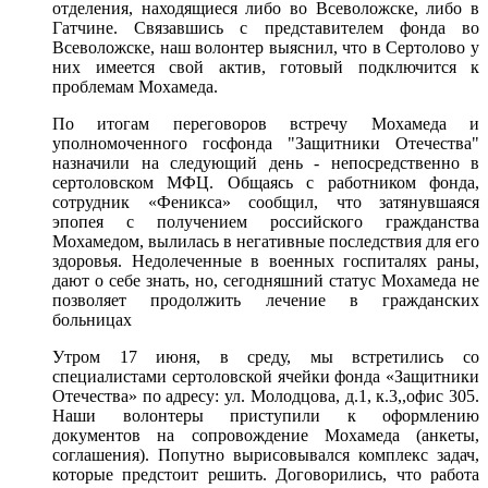
отделения, находящиеся либо во Всеволожске, либо в
Гатчине. Связавшись с представителем фонда во
Всеволожске, наш волонтер выяснил, что в Сертолово у
них имеется свой актив, готовый подключится к
проблемам Мохамеда.
По итогам переговоров встречу Мохамеда и
уполномоченного госфонда "Защитники Отечества"
назначили на следующий день - непосредственно в
сертоловском МФЦ. Общаясь с работником фонда,
сотрудник «Феникса» сообщил, что затянувшаяся
эпопея с получением российского гражданства
Мохамедом, вылилась в негативные последствия для его
здоровья. Недолеченные в военных госпиталях раны,
дают о себе знать, но, сегодняшний статус Мохамеда не
позволяет продолжить лечение в гражданских
больницах
Утром 17 июня, в среду, мы встретились со
специалистами сертоловской ячейки фонда «Защитники
Отечества» по адресу: ул. Молодцова, д.1, к.3,,офис 305.
Наши волонтеры приступили к оформлению
документов на сопровождение Мохамеда (анкеты,
соглашения). Попутно вырисовывался комплекс задач,
которые предстоит решить. Договорились, что работа