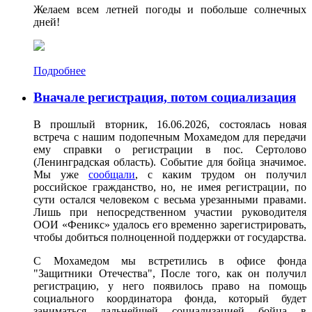
Желаем всем летней погоды и побольше солнечных
дней!
Подробнее
Вначале регистрация, потом социализация
В прошлый вторник, 16.06.2026, состоялась новая
встреча с нашим подопечным Мохамедом для передачи
ему справки о регистрации в пос. Сертолово
(Ленинградская область). Событие для бойца значимое.
Мы уже
сообщали
, с каким трудом он получил
российское гражданство, но, не имея регистрации, по
сути остался человеком с весьма урезанными правами.
Лишь при непосредственном участии руководителя
ООИ «Феникс» удалось его временно зарегистрировать,
чтобы добиться полноценной поддержки от государства.
С Мохамедом мы встретились в офисе фонда
"Защитники Отечества", После того, как он получил
регистрацию, у него появилось право на помощь
социального координатора фонда, который будет
заниматься дальнейшей социализацией бойца в