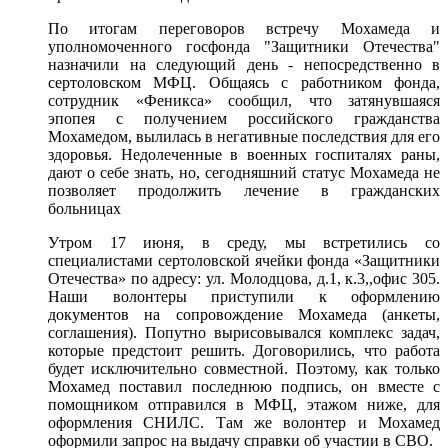
По итогам переговоров встречу Мохамеда и
уполномоченного госфонда "Защитники Отечества"
назначили на следующий день - непосредственно в
сертоловском МФЦ. Общаясь с работником фонда,
сотрудник «Феникса» сообщил, что затянувшаяся
эпопея с получением российского гражданства
Мохамедом, вылилась в негативные последствия для его
здоровья. Недолеченные в военных госпиталях раны,
дают о себе знать, но, сегодняшний статус Мохамеда не
позволяет продолжить лечение в гражданских
больницах
Утром 17 июня, в среду, мы встретились со
специалистами сертоловской ячейки фонда «Защитники
Отечества» по адресу: ул. Молодцова, д.1, к.3,,офис 305.
Наши волонтеры приступили к оформлению
документов на сопровождение Мохамеда (анкеты,
соглашения). Попутно вырисовывался комплекс задач,
которые предстоит решить. Договорились, что работа
будет исключительно совместной. Поэтому, как только
Мохамед поставил последнюю подпись, он вместе с
помощником отправился в МФЦ, этажом ниже, для
оформления СНИЛС. Там же волонтер и Мохамед
оформили запрос на выдачу справки об участии в СВО.