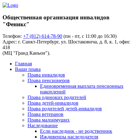
Общественная организация инвалидов
"Феникс"
Телефон:
+7 (812) 614-78-90
(пн - пт, с 11:00 до 16:30)
Адрес: г. Санкт-Петербург, ул. Шостаковича, д. 8, к. 1, офис
418
(МЦ "Гранд Каньон").
Главная
Ваши права
Права инвалидов
Права пенсионеров
Единовременная выплата пенсионных
накоплений
Права одиноких родителей
Права детей-инвалидов
Права родителей детей-инвалидов
Права ветеранов
Права малоимущих
Наследование
Если наследник - не родственник
Иждивенцы наследодателя