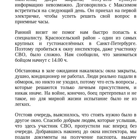
информацию невозможно. Договорились с Максимом
встретиться на следующий день. Он приехал на первой
электричке, чтобы успеть решить свой вопрос в
приемные часы.
Ранний визит не помог нам быстро попасть к
специалисту. Красносельский район - один из самых
крупных и густонаселённых в Санкт-Петербурге.
Поэтому пробиться к окну инспектора, даже участнику
СВО, было сложно. Нам сообщили, что заниматься
бойцом начнут с 14.00 ч.
Обстановка в зале ожидания накалялась: окна закрыты,
душно, кондиционер не работал. Люди реально падали в
обморок, но никто не уходил, потому что есть вопросы ,
которые решаются только личным присутствием, и
никак иначе. На войне, конечно, боец претерпевал и не
такое, но для мирной жизни испытание было не из
легких.
Отстояв очередь, выяснилось, что стоять нужно было в
другое окно. Спасибо добрым людям, которые услышав,
что здесь участник СВО, пропустили нас вперед без
очереди. Добравшись наконец до окна инспектора, мы
подали документы на получение паспорта, выдачу