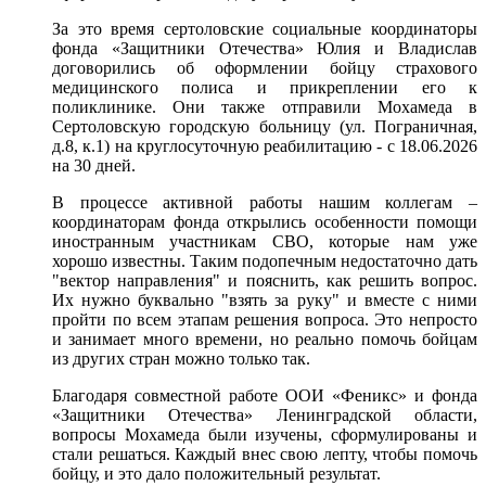
За это время сертоловские социальные координаторы
фонда «Защитники Отечества» Юлия и Владислав
договорились об оформлении бойцу страхового
медицинского полиса и прикреплении его к
поликлинике. Они также отправили Мохамеда в
Сертоловскую городскую больницу (ул. Пограничная,
д.8, к.1) на круглосуточную реабилитацию - с 18.06.2026
на 30 дней.
В процессе активной работы нашим коллегам –
координаторам фонда открылись особенности помощи
иностранным участникам СВО, которые нам уже
хорошо известны. Таким подопечным недостаточно дать
"вектор направления" и пояснить, как решить вопрос.
Их нужно буквально "взять за руку" и вместе с ними
пройти по всем этапам решения вопроса. Это непросто
и занимает много времени, но реально помочь бойцам
из других стран можно только так.
Благодаря совместной работе ООИ «Феникс» и фонда
«Защитники Отечества» Ленинградской области,
вопросы Мохамеда были изучены, сформулированы и
стали решаться. Каждый внес свою лепту, чтобы помочь
бойцу, и это дало положительный результат.