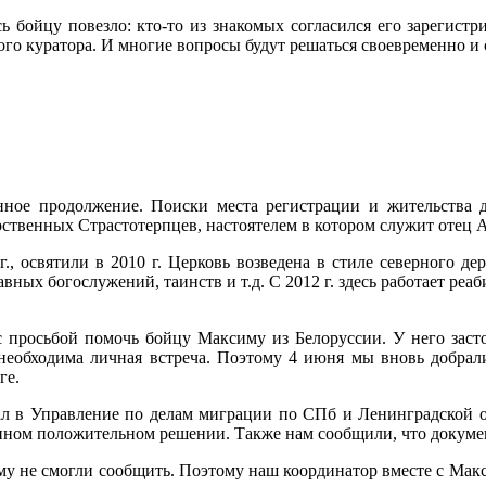
 бойцу повезло: кто-то из знакомых согласился его зарегист
ого куратора. И многие вопросы будут решаться своевременно и
нное продолжение. Поиски места регистрации и жительства
ственных Страстотерпцев, настоятелем в котором служит отец 
., освятили в 2010 г. Церковь возведена в стиле северного д
вных богослужений, таинств и т.д. С 2012 г. здесь работает р
с просьбой помочь бойцу Максиму из Белоруссии. У него заст
необходима личная встреча. Поэтому 4 июня мы вновь добрали
ге.
в Управление по делам миграции по СПб и Ленинградской обла
нном положительном решении. Также нам сообщили, что докумен
му не смогли сообщить. Поэтому наш координатор вместе с Мак