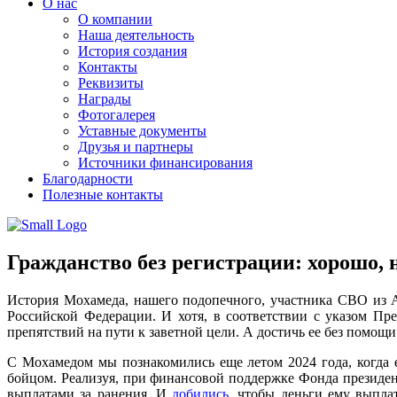
О нас
О компании
Наша деятельность
История создания
Контакты
Реквизиты
Награды
Фотогалерея
Уставные документы
Друзья и партнеры
Источники финансирования
Благодарности
Полезные контакты
Гражданство без регистрации: хорошо, 
История Мохамеда, нашего подопечного, участника СВО из А
Российской Федерации. И хотя, в соответствии с указом Пр
препятствий на пути к заветной цели. А достичь ее без помо
С Мохамедом мы познакомились еще летом 2024 года, когда 
бойцом. Реализуя, при финансовой поддержке Фонда президе
выплатами за ранения. И
добились
, чтобы деньги ему выпла