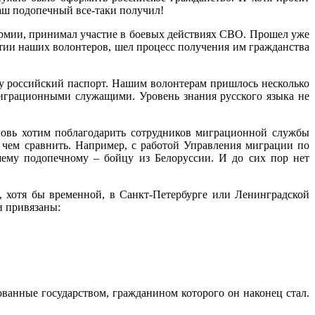
аш подопечный все-таки получил!
рмии, принимал участие в боевых действиях СВО. Прошел уже
стии наших волонтеров, шел процесс получения им гражданства
у российский паспорт. Нашим волонтерам пришлось несколько
 миграционными служащими. Уровень знания русского языка не
вновь хотим поблагодарить сотрудников миграционной службы
 чем сравнить. Например, с работой Управления миграции по
шему подопечному – бойцу из Белоруссии. И до сих пор нет
, хотя бы временной, в Санкт-Петербурге или Ленинградской
и привязаны:
ванные государством, гражданином которого он наконец стал.