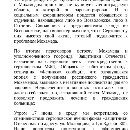
с Мохамедом приехали, не курирует Ленинградскую
область, в которой он зарегистрирован. И за
социальным координатором придется обращаться в
отделения, находящиеся либо во Всеволожске, либо в
Гатчине. Связавшись с представителем фонда во
Всеволожске, наш волонтер выяснил, что в Сертолово у
них имеется свой актив, готовый подключится к
проблемам Мохамеда.
По итогам переговоров встречу Мохамеда и
уполномоченного госфонда "Защитники Отечества"
назначили на следующий день - непосредственно в
сертоловском МФЦ. Общаясь с работником фонда,
сотрудник «Феникса» сообщил, что затянувшаяся
эпопея с получением российского гражданства
Мохамедом, вылилась в негативные последствия для его
здоровья. Недолеченные в военных госпиталях раны,
дают о себе знать, но, сегодняшний статус Мохамеда не
позволяет продолжить лечение в гражданских
больницах
Утром 17 июня, в среду, мы встретились со
специалистами сертоловской ячейки фонда «Защитники
Отечества» по адресу: ул. Молодцова, д.1, к.3,,офис 305.
Наши волонтеры приступили к оформлению