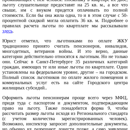
льготу слушательнице предоставят на 25 кв. м., а все что
свыше, им с внуком придется оплачивать по полной
стоимости. Если бы она жила одна, то и в этом случае с 50-
процентной скидкой могла оплатить 36 кв. м. Подробнее о
правилах расчета льготы по квартплате мы рассказывали
здесь
.
Юрист отметил, что льготниками по оплате ЖКУ
традиционно принято считать пенсионеров, инвалидов,
многодетных, ветеранов войны. И это верно, данные
категории действительно относятся к льготным. Но не только
они. Сейчас в Санкт-Петербурге 35 различных категорий
граждан, имеющих те или иные льготы по квартплате. Одни
установлены на федеральном уровне, другие – на городском.
Полный список льготников по оплате жилого помещения и
коммунальных услуг есть на сайте Городского центра
жилищных субсидий..
Оформить льготы пенсионерам проще всего через МФЦ,
придя туда с паспортом и документом, подтверждающим
право на льготу. Также понадобится форма 9, чтобы
рассчитать размер льготы исходя из Регионального стандарта
(с учетом количества зарегистрированных человек).
Возможно, инспектор запросит дополнительные документы,
но обычно их разрешают донести позже, а само заявление