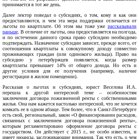
принимается в тот же день.
Далее лектор поведал о субсидиях, о том, кому и как они
предоставляются, и чем эта мера поддержки отличается от
льготы по квартплате. Об этом мы тоже уже
рассказывали
раньше
. В отличие от льготы, она предоставляется на полгода,
и по истечении данного срока право субсидию необходимо
подтверждать. Назначение субсидии зависит, прежде всего, от
соотношения квартплаты к совокупному доходу совместно
проживающих граждан (или одинокого жильца). Право на
субсидию у петербуржцев появляется, когда размер
квартплаты превышает 14% от общего дохода. Но есть и
другие условия для ее получения (например, наличие
регистрации в жилом помещении).
Рассказав о льготах и субсидиях, юрист Веселова И.А.
перешла к другой интересной теме – особенностям
заключения договора пожизненной ренты с собственниками
жилья. Она нам кажется настолько интересной, что не хочется
комкать ее в одном абзаце. Тем более, что в Санкт-Петербурге
есть свой, региональный, закон «О финансировании расходов,
связанных с заключением договора пожизненной ренты»,
которым регламентировано оформление договора ренты с
государством. Он действует с 2015 г., не особо известен, и
имеет нюансы, заслуживающие внимания. Так что есть, о чем