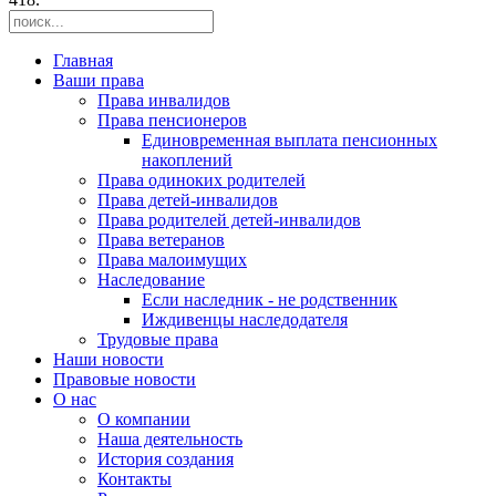
Главная
Ваши права
Права инвалидов
Права пенсионеров
Единовременная выплата пенсионных
накоплений
Права одиноких родителей
Права детей-инвалидов
Права родителей детей-инвалидов
Права ветеранов
Права малоимущих
Наследование
Если наследник - не родственник
Иждивенцы наследодателя
Трудовые права
Наши новости
Правовые новости
О нас
О компании
Наша деятельность
История создания
Контакты