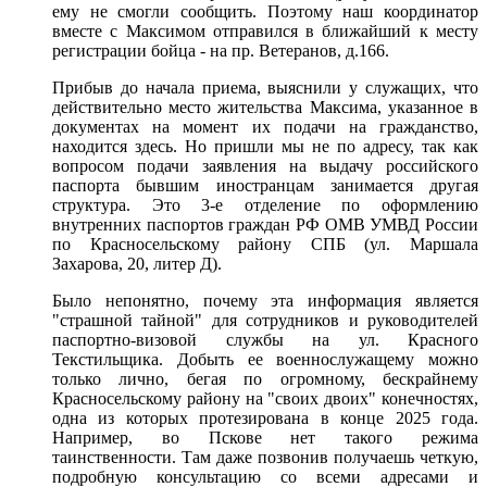
ему не смогли сообщить. Поэтому наш координатор
вместе с Максимом отправился в ближайший к месту
регистрации бойца - на пр. Ветеранов, д.166.
Прибыв до начала приема, выяснили у служащих, что
действительно место жительства Максима, указанное в
документах на момент их подачи на гражданство,
находится здесь. Но пришли мы не по адресу, так как
вопросом подачи заявления на выдачу российского
паспорта бывшим иностранцам занимается другая
структура. Это 3-е отделение по оформлению
внутренних паспортов граждан РФ ОМВ УМВД России
по Красносельскому району СПБ (ул. Маршала
Захарова, 20, литер Д).
Было непонятно, почему эта информация является
"страшной тайной" для сотрудников и руководителей
паспортно-визовой службы на ул. Красного
Текстильщика. Добыть ее военнослужащему можно
только лично, бегая по огромному, бескрайнему
Красносельскому району на "своих двоих" конечностях,
одна из которых протезирована в конце 2025 года.
Например, во Пскове нет такого режима
таинственности. Там даже позвонив получаешь четкую,
подробную консультацию со всеми адресами и