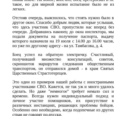
такое, но для мирной жизни испытание было не из
легких.
Отстояв очередь, выяснилось, что стоять нужно было в
другое окно. Спасибо добрым людям, которые услышав,
что здесь участник СВО, пропустили нас вперед без
очереди. Добравшись наконец до окна инспектора, мы
подали документы на получение паспорта, выдачу
которого назначили на 19 июля с 14.00 до 16.00 часов,
но уже по другоому адресу - на ул. Тамбасова, д. 4.
Боец успел на обратную электричку. Счастливый,
получивший множество консультаций, советов,
скриншотов маршрутов следования общественным
транспортом, он отправился домой - в храм Святых
Царственных Страстотерпцев.
Это один из примеров нашей работы с иностранными
участниками СВО. Кажется, не так уж и много удалось
сделать. Но даже "немногое" требует немало сил и
времени. Всегда нужен индивидуальный подход и
личное участие помощников, их присутствие в
различных инстанциях, решающих проблемы бойцов.
Особенно оно необходимо, когда подопечные из других
стран не говорят по-русски.