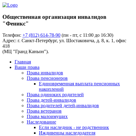
Общественная организация инвалидов
"Феникс"
Телефон:
+7 (812) 614-78-90
(пн - пт, с 11:00 до 16:30)
Адрес: г. Санкт-Петербург, ул. Шостаковича, д. 8, к. 1, офис
418
(МЦ "Гранд Каньон").
Главная
Ваши права
Права инвалидов
Права пенсионеров
Единовременная выплата пенсионных
накоплений
Права одиноких родителей
Права детей-инвалидов
Права родителей детей-инвалидов
Права ветеранов
Права малоимущих
Наследование
Если наследник - не родственник
Иждивенцы наследодателя