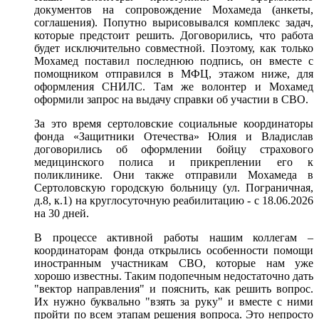
документов на сопровождение Мохамеда (анкеты,
соглашения). Попутно вырисовывался комплекс задач,
которые предстоит решить. Договорились, что работа
будет исключительно совместной. Поэтому, как только
Мохамед поставил последнюю подпись, он вместе с
помощником отправился в МФЦ, этажом ниже, для
оформления СНИЛС. Там же волонтер и Мохамед
оформили запрос на выдачу справки об участии в СВО.
За это время сертоловские социальные координаторы
фонда «Защитники Отечества» Юлия и Владислав
договорились об оформлении бойцу страхового
медицинского полиса и прикреплении его к
поликлинике. Они также отправили Мохамеда в
Сертоловскую городскую больницу (ул. Пограничная,
д.8, к.1) на круглосуточную реабилитацию - с 18.06.2026
на 30 дней.
В процессе активной работы нашим коллегам –
координаторам фонда открылись особенности помощи
иностранным участникам СВО, которые нам уже
хорошо известны. Таким подопечным недостаточно дать
"вектор направления" и пояснить, как решить вопрос.
Их нужно буквально "взять за руку" и вместе с ними
пройти по всем этапам решения вопроса. Это непросто