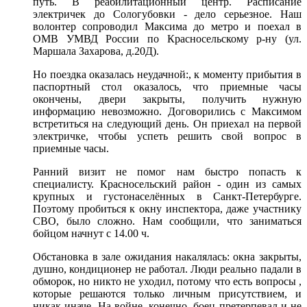
путь. В реабилитационный центр. Расписание
электричек до Сологубовки - дело серьезное. Наш
волонтер сопроводил Максима до метро и поехал в
ОМВ УМВД России по Красносельскому р-ну (ул.
Маршала Захарова, д.20Д).
Но поездка оказалась неудачной:, к моменту прибытия в
паспортный стол оказалось, что приемные часы
окончены, двери закрыты, получить нужную
информацию невозможно. Договорились с Максимом
встретиться на следующий день. Он приехал на первой
электричке, чтобы успеть решить свой вопрос в
приемные часы.
Ранний визит не помог нам быстро попасть к
специалисту. Красносельский район - один из самых
крупных и густонаселённых в Санкт-Петербурге.
Поэтому пробиться к окну инспектора, даже участнику
СВО, было сложно. Нам сообщили, что заниматься
бойцом начнут с 14.00 ч.
Обстановка в зале ожидания накалялась: окна закрыты,
душно, кондиционер не работал. Люди реально падали в
обморок, но никто не уходил, потому что есть вопросы ,
которые решаются только личным присутствием, и
никак иначе. На войне, конечно, боец претерпевал и не