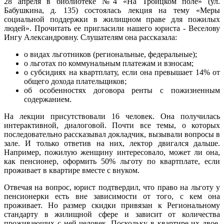
28 апреля в библиотеке №4 «На Троицком поле» (ул.
Бабушкина, д. 135) состоялась лекция на тему «Меры
социальной поддержки в жилищном праве для пожилых
людей». Прочитать ее пригласили нашего юриста - Веселову
Ингу Александровну. Слушателям она рассказала:
о видах льготников (региональные, федеральные);
о льготах по коммунальным платежам и взносам;
о субсидиях на квартплату, если она превышает 14% от
общего дохода плательщиков;
об особенностях договора ренты с пожизненным
содержанием.
На лекции присутствовали 16 человек. Она получилась
интерактивной, диалоговой. Почти все темы, о которых
последовательно рассказывал докладчик, вызывали вопросы в
зале. И только ответив на них, лектор двигался дальше.
Например, пожилую женщину интересовало, может ли она,
как пенсионер, оформить 50% льготу по квартплате, если
проживает в квартире вместе с внуком.
Отвечая на вопрос, юрист подтвердил, что право на льготу у
пенсионерки есть вне зависимости от того, с кем она
проживает. Но размер скидки привязан к Региональному
стандарту в жилищной сфере и зависит от количества
проживающих с ней человек. Поскольку в квартире их двое,